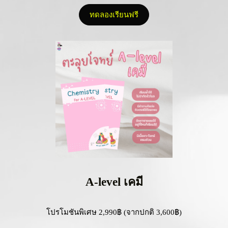
ทดลองเรียนฟรี
A-level เคมี
โปรโมชันพิเศษ 2,990฿ (จากปกติ 3,600฿)